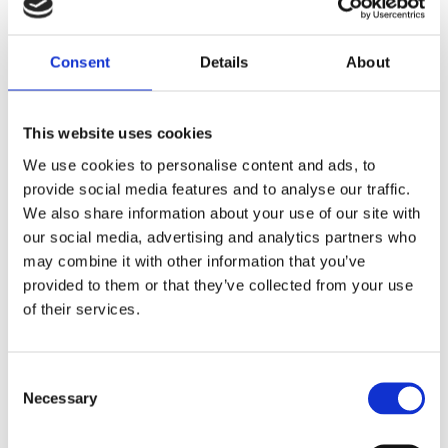
Consent
Details
About
VD&P werkt al meer dan 20 jaar met succes als
incassopartij in Nederland. In totaal hebben we
This website uses cookies
meer dan veertig duizend zaken met succes
We use cookies to personalise content and ads, to
behandeld.
provide social media features and to analyse our traffic.
We also share information about your use of our site with
our social media, advertising and analytics partners who
may combine it with other information that you’ve
4500
provided to them or that they’ve collected from your use
of their services.
gesloten incassozaken
Consent
Necessary
Selection